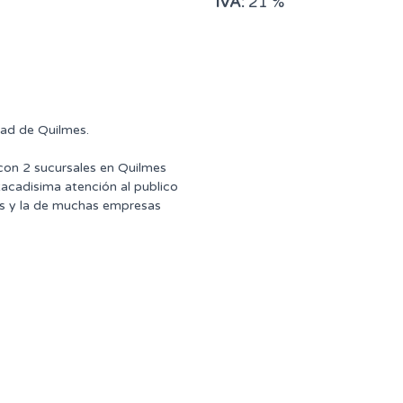
IVA:
21 %
dad de Quilmes.
 con 2 sucursales en Quilmes
tacadisima atención al publico
ntes y la de muchas empresas