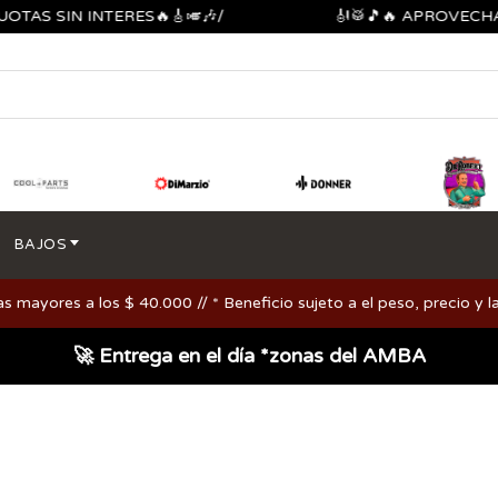
 SIN INTERES🔥🎸🎺🎶/
🎻🥁🎵🔥 APROVECHA LOS
BAJOS
ayores a los $ 40.000 // * Beneficio sujeto a el peso, precio y la
🚀 Entrega en el día *zonas del AMBA