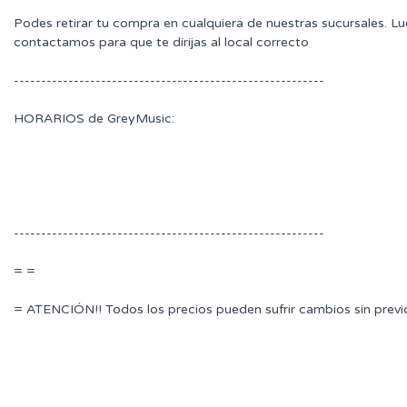
Podes retirar tu compra en cualquiera de nuestras sucursales. L
contactamos para que te dirijas al local correcto
---------------------------------------------------------
HORARIOS de GreyMusic:
---------------------------------------------------------
= =
= ATENCIÓN!! Todos los precios pueden sufrir cambios sin previ