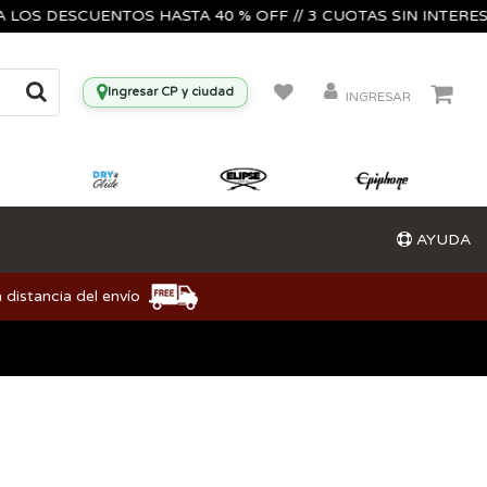
 DESCUENTOS HASTA 40 % OFF // 3 CUOTAS SIN INTERES🔥🎸
Ingresar CP y ciudad
INGRESAR
AYUDA
 distancia del envío