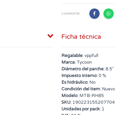
COMPARTIR:
Ficha técnica
Regalable:
vppfull
Marca:
Tycoon
Diámetro del parche:
8.5"
Impuesto interno:
0 %
Es hidráulico:
No
Condición del ítem:
Nuev
Modelo:
MTB-RH85
SKU:
190223155207704
Unidades por pack:
1