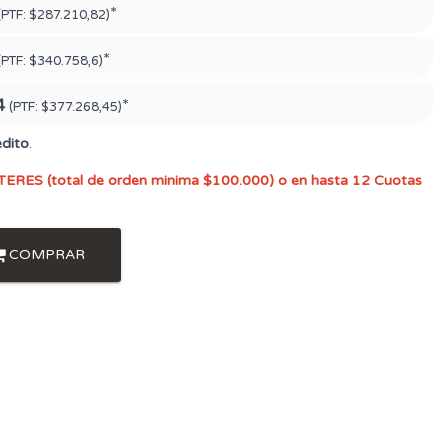
*
(PTF:
$287.210,82)
*
(PTF:
$340.758,6)
4
*
(PTF:
$377.268,45)
édito
.
TERES (total de orden minima $100.000) o en hasta 12 Cuotas
COMPRAR