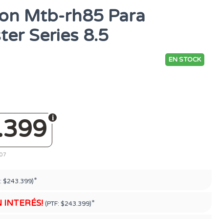
on Mtb-rh85 Para
er Series 8.5
EN STOCK
.399
107
*
:
$243.399)
N INTERÉS!
*
(PTF:
$243.399)