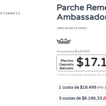
Parche Rem
Ambassador
1902161837315952
$18.999
Precio lista
$17.
Efectivo
Deposito
Bancario
Precio sin impuestos nacionales: $14.2
1 cuota de
$18.499
(PTF:
3 cuotas de
$6.166,33
¡