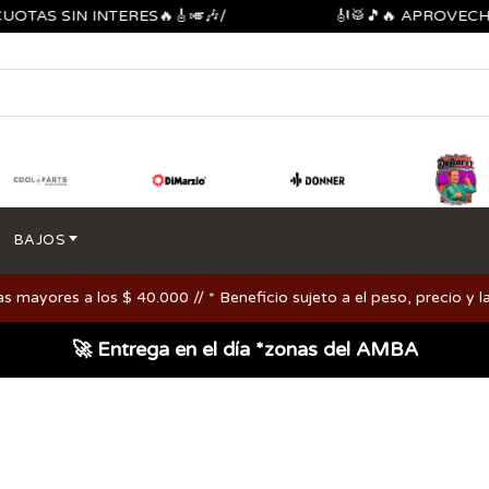
 SIN INTERES🔥🎸🎺🎶/
🎻🥁🎵🔥 APROVECHA LO
BAJOS
ayores a los $ 40.000 // * Beneficio sujeto a el peso, precio y la
🚀 Entrega en el día *zonas del AMBA