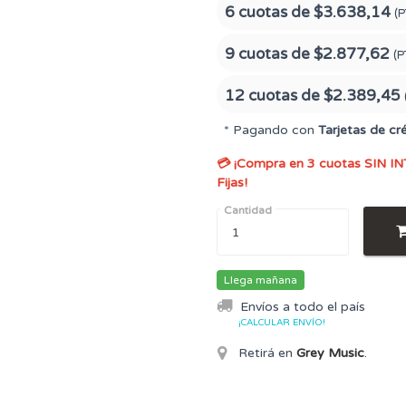
6 cuotas de
$3.638,14
(P
9 cuotas de
$2.877,62
(P
12 cuotas de
$2.389,45
* Pagando con
Tarjetas de cr
💳 ¡Compra en 3 cuotas SIN IN
Fijas!
Cantidad
Llega mañana
Envíos a todo el país
¡CALCULAR ENVÍO!
Retirá en
Grey Music
.