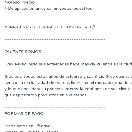
/-Grosor medio
/-De aplicación universal en todos los estilos
---------------------------------------------------------
// IMAGENES DE CARACTER ILUSTRATIVO //
---------------------------------------------------------
QUIENES SOMOS
Grey Music inicio sus actividades hace mas de 20 años en la ciu
Gracias a todos estos años de esfuerzo y sacrificio Grey cuenta
centro, la exclusividad de marcas lideres en el mercado, una des
y lo que considera su principal interés: la confianza de sus clie
que depositaron productos en sus manos.
---------------------------------------------------------
FORMAS DE PAGO
Trabajamos en Efectivo -