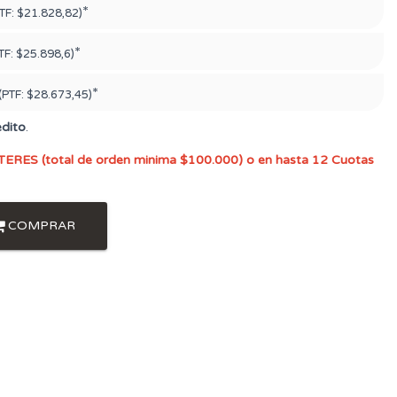
*
TF:
$21.828,82)
*
TF:
$25.898,6)
*
(PTF:
$28.673,45)
édito
.
TERES (total de orden minima $100.000) o en hasta 12 Cuotas
COMPRAR