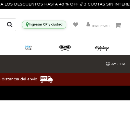
S DESCUENTOS HASTA 40 % OFF // 3 CUOTAS SIN INTERES🔥🎸
Ingresar CP y ciudad
INGRESAR
AYUDA
 distancia del envío