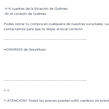
-A 6 cuadras de la Estación de Quilmes.
-En el corazón de Quilmes.
Podes retirar tu compra en cualquiera de nuestras sucursales. L
contactamos para que te dirijas al local correcto
---------------------------------------------------------
HORARIOS de GreyMusic:
---------------------------------------------------------
= =
= ATENCIÓN!! Todos los precios pueden sufrir cambios sin previ