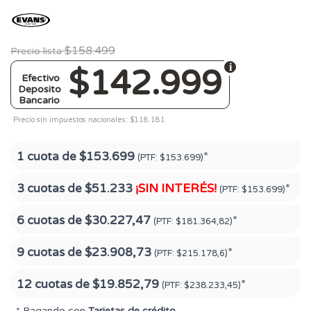
$158.499
Precio lista
$142.999
Efectivo
Deposito
Bancario
Precio sin impuestos nacionales: $118.181
1 cuota de
$153.699
*
(PTF:
$153.699)
3 cuotas de
$51.233
¡SIN INTERÉS!
*
(PTF:
$153.699)
6 cuotas de
$30.227,47
*
(PTF:
$181.364,82)
9 cuotas de
$23.908,73
*
(PTF:
$215.178,6)
12 cuotas de
$19.852,79
*
(PTF:
$238.233,45)
* Pagando con
Tarjetas de crédito
.