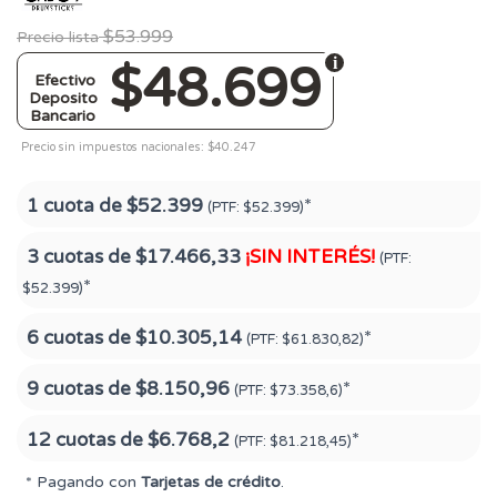
$53.999
Precio lista
$48.699
Efectivo
Deposito
Bancario
Precio sin impuestos nacionales: $40.247
1 cuota de
$52.399
*
(PTF:
$52.399)
3 cuotas de
$17.466,33
¡SIN INTERÉS!
(PTF:
*
$52.399)
6 cuotas de
$10.305,14
*
(PTF:
$61.830,82)
9 cuotas de
$8.150,96
*
(PTF:
$73.358,6)
12 cuotas de
$6.768,2
*
(PTF:
$81.218,45)
* Pagando con
Tarjetas de crédito
.