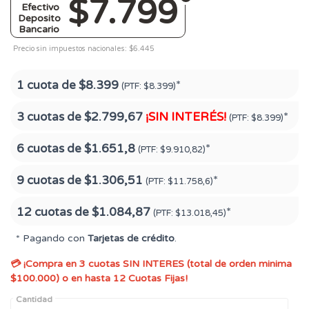
$7.799
Efectivo
Deposito
Bancario
Precio sin impuestos nacionales: $6.445
1 cuota de
$8.399
*
(PTF:
$8.399)
3 cuotas de
$2.799,67
¡SIN INTERÉS!
*
(PTF:
$8.399)
6 cuotas de
$1.651,8
*
(PTF:
$9.910,82)
9 cuotas de
$1.306,51
*
(PTF:
$11.758,6)
12 cuotas de
$1.084,87
*
(PTF:
$13.018,45)
* Pagando con
Tarjetas de crédito
.
💳 ¡Compra en 3 cuotas SIN INTERES (total de orden minima
$100.000) o en hasta 12 Cuotas Fijas!
Cantidad