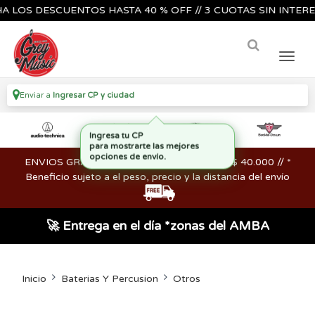
S DESCUENTOS HASTA 40 % OFF // 3 CUOTAS SIN INTERES🔥🎸
Enviar a
Ingresar CP y ciudad
ENVIOS GRATIS en compras mayores a los $ 40.000 // *
Beneficio sujeto a el peso, precio y la distancia del envío
🚀 Entrega en el día *zonas del AMBA
Inicio
Baterias Y Percusion
Otros