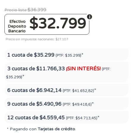
$36.399
Precio lista
$32.799
Efectivo
Deposito
Bancario
Precio sin impuestos nacionales: $27.107
1 cuota de
$35.299
*
(PTF:
$35.299)
3 cuotas de
$11.766,33
¡SIN INTERÉS!
(PTF:
*
$35.299)
6 cuotas de
$6.942,14
*
(PTF:
$41.652,82)
9 cuotas de
$5.490,96
*
(PTF:
$49.418,6)
12 cuotas de
$4.559,45
*
(PTF:
$54.713,45)
* Pagando con
Tarjetas de crédito
.