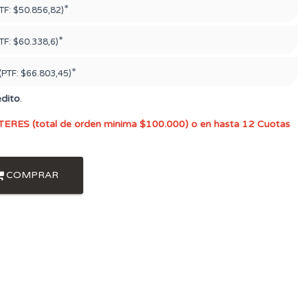
*
TF:
$50.856,82)
*
TF:
$60.338,6)
*
(PTF:
$66.803,45)
édito
.
TERES (total de orden minima $100.000) o en hasta 12 Cuotas
COMPRAR