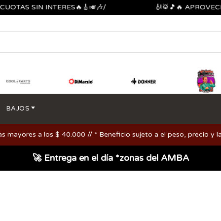
S SIN INTERES🔥🎸🎺🎶/
🎻🥁🎵🔥 APROVECHA L
BAJOS
ayores a los $ 40.000 // * Beneficio sujeto a el peso, precio y la
🚀 Entrega en el día *zonas del AMBA