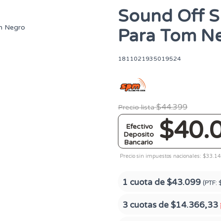
Sound Off S
Para Tom N
1811021935019524
$44.399
Precio lista
$40.
Efectivo
Deposito
Bancario
Precio sin impuestos nacionales: $33.1
1 cuota de
$43.099
(PTF:
3 cuotas de
$14.366,33