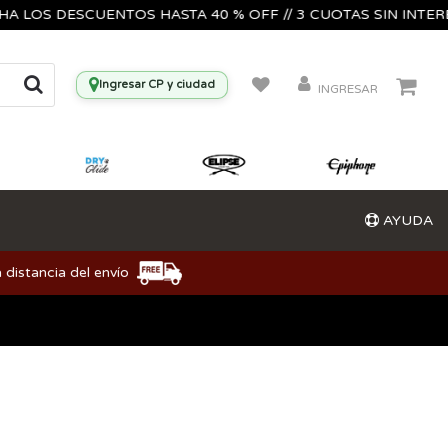
OS DESCUENTOS HASTA 40 % OFF // 3 CUOTAS SIN INTERES🔥🎸
Ingresar CP y ciudad
INGRESAR
AYUDA
 distancia del envío