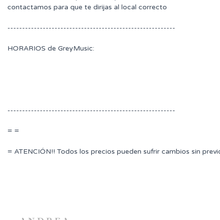
contactamos para que te dirijas al local correcto
---------------------------------------------------------
HORARIOS de GreyMusic:
---------------------------------------------------------
= =
= ATENCIÓN!! Todos los precios pueden sufrir cambios sin previ