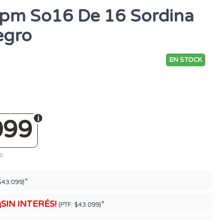
pm So16 De 16 Sordina
egro
EN STOCK
099
40
*
$43.099)
¡SIN INTERÉS!
*
(PTF:
$43.099)