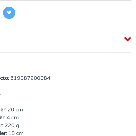
cto:
619987200084
o
er:
20 cm
er:
4 cm
r:
220 g
er:
15 cm