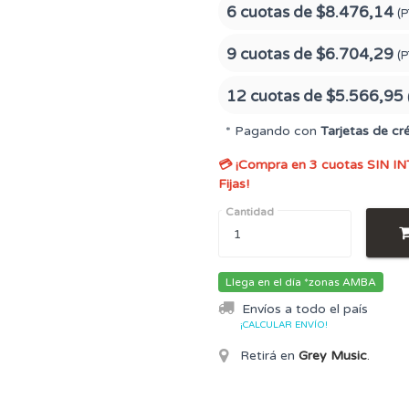
6 cuotas de
$8.476,14
(P
9 cuotas de
$6.704,29
(P
12 cuotas de
$5.566,95
* Pagando con
Tarjetas de cr
💳 ¡Compra en 3 cuotas SIN IN
Fijas!
Cantidad
Llega en el día *zonas AMBA
Envíos a todo el país
¡CALCULAR ENVÍO!
Retirá en
Grey Music
.