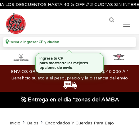
S DESCUENTOS HASTA 40 % OFF // 3 CUOTAS SIN INTERES🔥🎸
Enviar a
Ingresar CP y ciudad
ENVIOS GRATIS en compras mayores a los $ 40.000 // *
Beneficio sujeto a el peso, precio y la distancia del envío
🚀 Entrega en el día *zonas del AMBA
Inicio
Bajos
Encordados Y Cuerdas Para Bajo