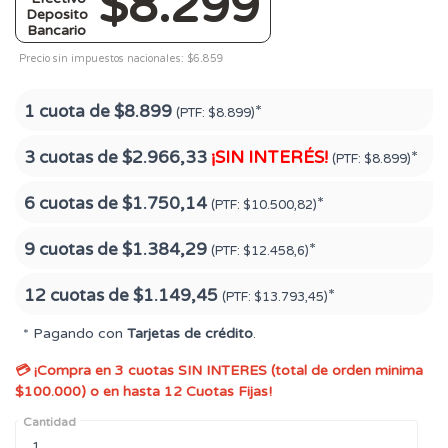
$8.299
Deposito
Bancario
Precio sin impuestos nacionales: $6.859
1 cuota de
$8.899
*
(PTF:
$8.899)
3 cuotas de
$2.966,33
¡SIN INTERÉS!
*
(PTF:
$8.899)
6 cuotas de
$1.750,14
*
(PTF:
$10.500,82)
9 cuotas de
$1.384,29
*
(PTF:
$12.458,6)
12 cuotas de
$1.149,45
*
(PTF:
$13.793,45)
* Pagando con
Tarjetas de crédito
.
💳 ¡Compra en 3 cuotas SIN INTERES (total de orden minima
$100.000) o en hasta 12 Cuotas Fijas!
Cantidad