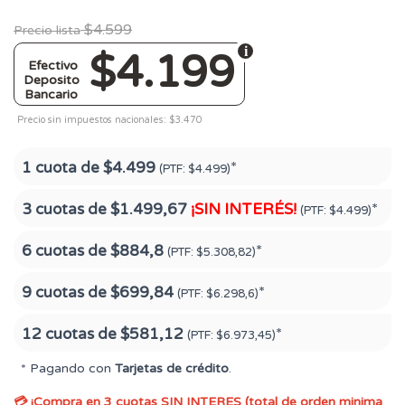
$4.599
Precio lista
$4.199
Efectivo
Deposito
Bancario
Precio sin impuestos nacionales: $3.470
1 cuota de
$4.499
*
(PTF:
$4.499)
3 cuotas de
$1.499,67
¡SIN INTERÉS!
*
(PTF:
$4.499)
6 cuotas de
$884,8
*
(PTF:
$5.308,82)
9 cuotas de
$699,84
*
(PTF:
$6.298,6)
12 cuotas de
$581,12
*
(PTF:
$6.973,45)
* Pagando con
Tarjetas de crédito
.
💳 ¡Compra en 3 cuotas SIN INTERES (total de orden minima