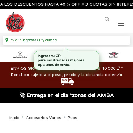
S DESCUENTOS HASTA 40 % OFF // 3 CUOTAS SIN INTERES🔥🎸
Enviar a
Ingresar CP y ciudad
ENVIOS GRATIS en compras mayores a los $ 40.000 // *
Beneficio sujeto a el peso, precio y la distancia del envío
🚀 Entrega en el día *zonas del AMBA
Inicio
Accesorios Varios
Puas