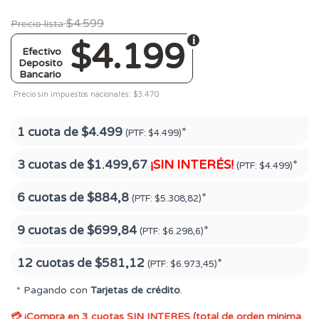
$4.599
Precio lista
$4.199
Efectivo
Deposito
Bancario
Precio sin impuestos nacionales: $3.470
1 cuota de
$4.499
*
(PTF:
$4.499)
3 cuotas de
$1.499,67
¡SIN INTERÉS!
*
(PTF:
$4.499)
6 cuotas de
$884,8
*
(PTF:
$5.308,82)
9 cuotas de
$699,84
*
(PTF:
$6.298,6)
12 cuotas de
$581,12
*
(PTF:
$6.973,45)
* Pagando con
Tarjetas de crédito
.
💳 ¡Compra en 3 cuotas SIN INTERES (total de orden minima