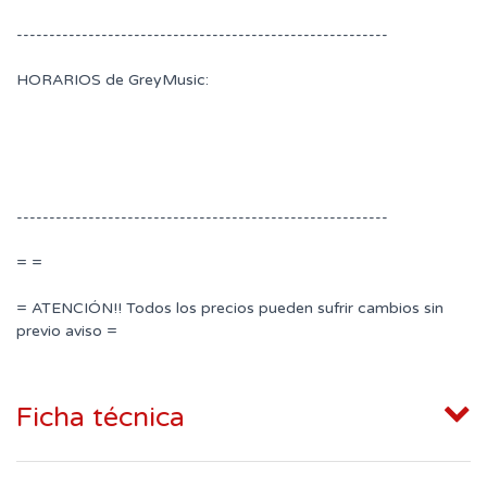
---------------------------------------------------------
HORARIOS de GreyMusic:
---------------------------------------------------------
= =
= ATENCIÓN!! Todos los precios pueden sufrir cambios sin
previo aviso =
Ficha técnica