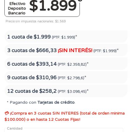
$1.899
Efectivo
Deposito
Bancario
Precio sin impuestos nacionales: $1.569
1 cuota de
$1.999
*
(PTF:
$1.999)
3 cuotas de
$666,33
¡SIN INTERÉS!
*
(PTF:
$1.999)
6 cuotas de
$393,14
*
(PTF:
$2.358,82)
9 cuotas de
$310,96
*
(PTF:
$2.798,6)
12 cuotas de
$258,2
*
(PTF:
$3.098,45)
* Pagando con
Tarjetas de crédito
.
💳 ¡Compra en 3 cuotas SIN INTERES (total de orden minima
$100.000) o en hasta 12 Cuotas Fijas!
Cantidad