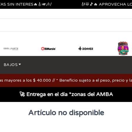
 SIN INTERES🔥🎸🎺🎶/
🎻🥁🎵🔥 APROVECHA LOS
BAJOS
ayores a los $ 40.000 // * Beneficio sujeto a el peso, precio y la
🚀 Entrega en el día *zonas del AMBA
Artículo no disponible