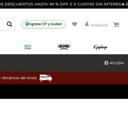
 DESCUENTOS HASTA 40 % OFF // 3 CUOTAS SIN INTERES🔥🎸
Ingresar CP y ciudad
INGRESAR
AYUDA
 distancia del envío