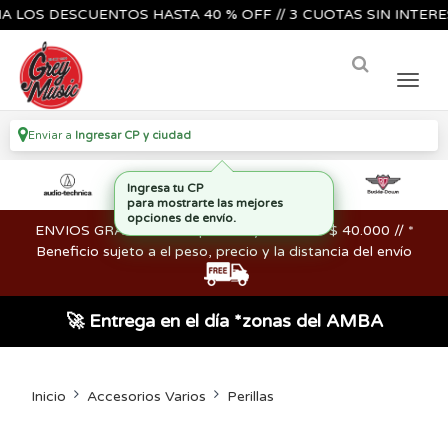
S DESCUENTOS HASTA 40 % OFF // 3 CUOTAS SIN INTERES🔥🎸
Enviar a
Ingresar CP y ciudad
ENVIOS GRATIS en compras mayores a los $ 40.000 // *
Beneficio sujeto a el peso, precio y la distancia del envío
🚀 Entrega en el día *zonas del AMBA
Inicio
Accesorios Varios
Perillas