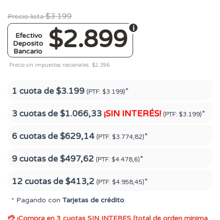
$3.199
Precio lista
$2.899
Efectivo
Deposito
Bancario
Precio sin impuestos nacionales: $2.396
1 cuota de
$3.199
*
(PTF:
$3.199)
3 cuotas de
$1.066,33
¡SIN INTERÉS!
*
(PTF:
$3.199)
6 cuotas de
$629,14
*
(PTF:
$3.774,82)
9 cuotas de
$497,62
*
(PTF:
$4.478,6)
12 cuotas de
$413,2
*
(PTF:
$4.958,45)
* Pagando con
Tarjetas de crédito
.
💳 ¡Compra en 3 cuotas SIN INTERES (total de orden minima