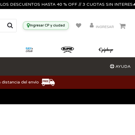
DESCUENTOS HASTA 40 % OFF // 3 CUOTAS SIN INTERES🔥🎸🎺
Ingresar CP y ciudad
INGRESAR
AYUDA
 distancia del envío