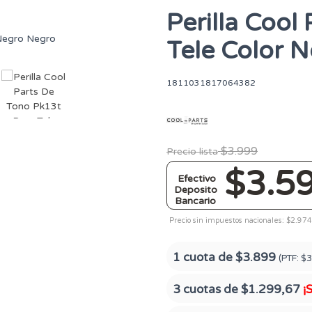
Perilla Cool
Tele Color 
1811031817064382
$3.999
Precio lista
$3.5
Efectivo
Deposito
Bancario
Precio sin impuestos nacionales: $2.974
1 cuota de
$3.899
(PTF:
$3
3 cuotas de
$1.299,67
¡