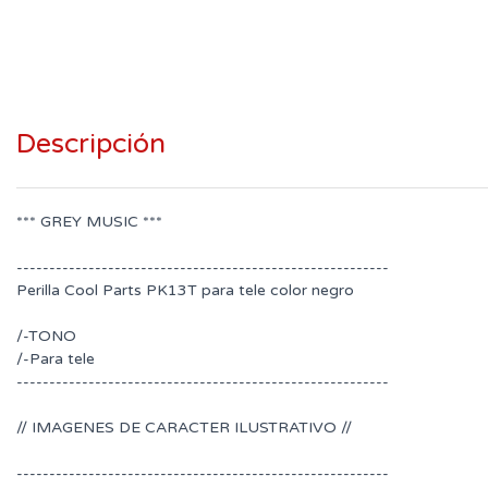
Descripción
*** GREY MUSIC ***
---------------------------------------------------------
Perilla Cool Parts PK13T para tele color negro
/-TONO
/-Para tele
---------------------------------------------------------
// IMAGENES DE CARACTER ILUSTRATIVO //
---------------------------------------------------------