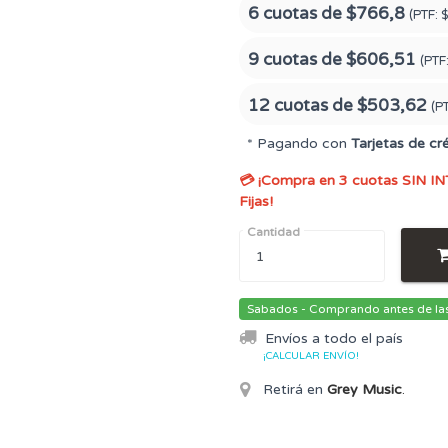
6 cuotas de
$766,8
(PTF:
$
9 cuotas de
$606,51
(PTF
12 cuotas de
$503,62
(P
* Pagando con
Tarjetas de cr
💳 ¡Compra en 3 cuotas SIN IN
Fijas!
Cantidad
Sabados - Comprando antes de las 
Envíos a todo el país
¡CALCULAR ENVÍO!
Retirá en
Grey Music
.