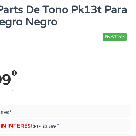
 Parts De Tono Pk13t Para
Negro Negro
EN STOCK
99
*
.899)
SIN INTERÉS!
*
(PTF:
$3.899)