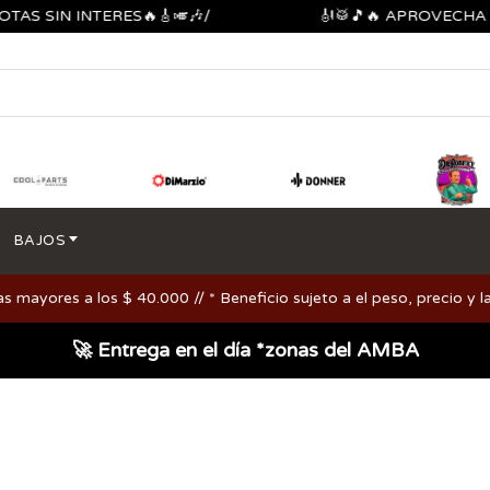
SIN INTERES🔥🎸🎺🎶/
🎻🥁🎵🔥 APROVECHA LOS 
BAJOS
ayores a los $ 40.000 // * Beneficio sujeto a el peso, precio y la
🚀 Entrega en el día *zonas del AMBA