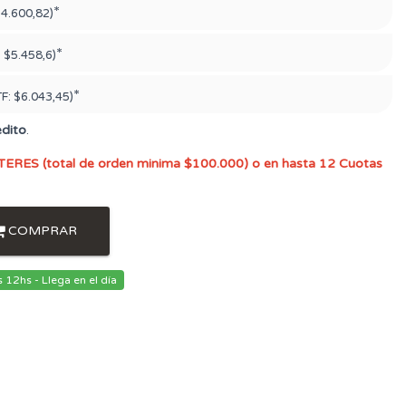
*
4.600,82)
*
:
$5.458,6)
*
TF:
$6.043,45)
édito
.
TERES (total de orden minima $100.000) o en hasta 12 Cuotas
COMPRAR
12hs - Llega en el día