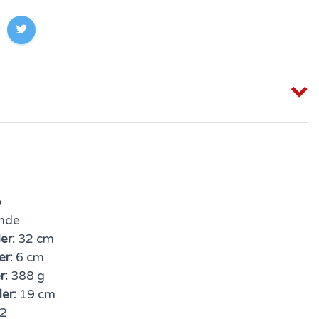
o
nde
er:
32 cm
er:
6 cm
r:
388 g
er:
19 cm
2