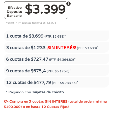
$3.399
Efectivo
Deposito
Bancario
Precio sin impuestos nacionales: $3.076
1 cuota de
$3.699
*
(PTF:
$3.699)
3 cuotas de
$1.233
¡SIN INTERÉS!
*
(PTF:
$3.699)
6 cuotas de
$727,47
*
(PTF:
$4.364,82)
9 cuotas de
$575,4
*
(PTF:
$5.178,6)
12 cuotas de
$477,79
*
(PTF:
$5.733,45)
* Pagando con
Tarjetas de crédito
.
💳 ¡Compra en 3 cuotas SIN INTERES (total de orden minima
$100.000) o en hasta 12 Cuotas Fijas!