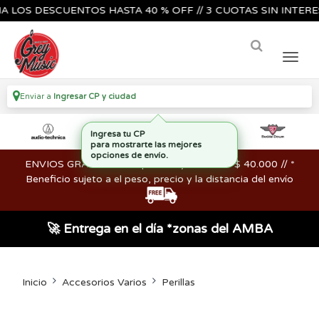
S DESCUENTOS HASTA 40 % OFF // 3 CUOTAS SIN INTERES🔥🎸
Enviar a
Ingresar CP y ciudad
ENVIOS GRATIS en compras mayores a los $ 40.000 // *
Beneficio sujeto a el peso, precio y la distancia del envío
🚀 Entrega en el día *zonas del AMBA
Inicio
Accesorios Varios
Perillas