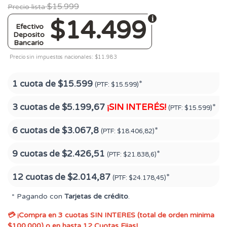
$15.999
Precio lista
$14.499
Efectivo
Deposito
Bancario
Precio sin impuestos nacionales: $11.983
1 cuota de
$15.599
*
(PTF:
$15.599)
3 cuotas de
$5.199,67
¡SIN INTERÉS!
*
(PTF:
$15.599)
6 cuotas de
$3.067,8
*
(PTF:
$18.406,82)
9 cuotas de
$2.426,51
*
(PTF:
$21.838,6)
12 cuotas de
$2.014,87
*
(PTF:
$24.178,45)
* Pagando con
Tarjetas de crédito
.
💳 ¡Compra en 3 cuotas SIN INTERES (total de orden minima
$100.000) o en hasta 12 Cuotas Fijas!