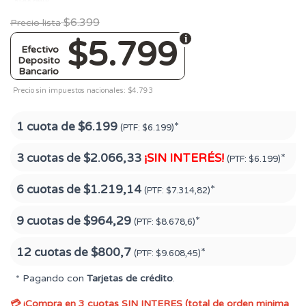
$6.399
Precio lista
$5.799
Efectivo
Deposito
Bancario
Precio sin impuestos nacionales: $4.793
1 cuota de
$6.199
*
(PTF:
$6.199)
3 cuotas de
$2.066,33
¡SIN INTERÉS!
*
(PTF:
$6.199)
6 cuotas de
$1.219,14
*
(PTF:
$7.314,82)
9 cuotas de
$964,29
*
(PTF:
$8.678,6)
12 cuotas de
$800,7
*
(PTF:
$9.608,45)
* Pagando con
Tarjetas de crédito
.
💳 ¡Compra en 3 cuotas SIN INTERES (total de orden minima