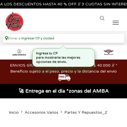
S DESCUENTOS HASTA 40 % OFF // 3 CUOTAS SIN INTERES🔥🎸
Enviar a
Ingresar CP y ciudad
ENVIOS GRATIS en compras mayores a los $ 40.000 // *
Beneficio sujeto a el peso, precio y la distancia del envío
🚀 Entrega en el día *zonas del AMBA
Inicio
Accesorios Varios
Partes Y Repuestos_2