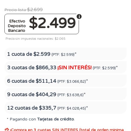
$2.699
Precio lista
$2.499
Efectivo
Deposito
Bancario
Precio sin impuestos nacionales: $2.065
1 cuota de
$2.599
*
(PTF:
$2.599)
3 cuotas de
$866,33
¡SIN INTERÉS!
*
(PTF:
$2.599)
6 cuotas de
$511,14
*
(PTF:
$3.066,82)
9 cuotas de
$404,29
*
(PTF:
$3.638,6)
12 cuotas de
$335,7
*
(PTF:
$4.028,45)
* Pagando con
Tarjetas de crédito
.
💳 ¡Compra en 3 cuotas SIN INTERES (total de orden minima