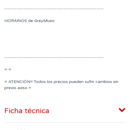
---------------------------------------------------------
HORARIOS de GreyMusic:
---------------------------------------------------------
= =
= ATENCIÓN!! Todos los precios pueden sufrir cambios sin
previo aviso =
Ficha técnica