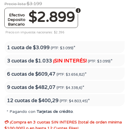
$3.199
Precio lista
$2.899
Efectivo
Deposito
Bancario
Precio sin impuestos nacionales: $2.396
1 cuota de
$3.099
*
(PTF:
$3.099)
3 cuotas de
$1.033
¡SIN INTERÉS!
*
(PTF:
$3.099)
6 cuotas de
$609,47
*
(PTF:
$3.656,82)
9 cuotas de
$482,07
*
(PTF:
$4.338,6)
12 cuotas de
$400,29
*
(PTF:
$4.803,45)
* Pagando con
Tarjetas de crédito
.
💳 ¡Compra en 3 cuotas SIN INTERES (total de orden minima
$100.000) o en hasta 12 Cuotas Fijas!