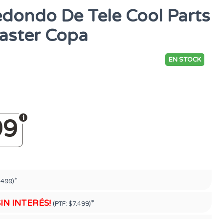
edondo De Tele Cool Parts
caster Copa
EN STOCK
99
*
.499)
SIN INTERÉS!
*
(PTF:
$7.499)