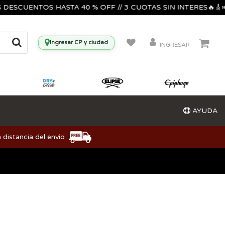
UENTOS HASTA 40 % OFF // 3 CUOTAS SIN INTERES🔥🎸🎺🎶/
Ingresar CP y ciudad
INGRESAR
AYUDA
 distancia del envío