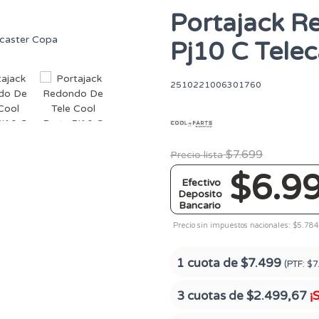
Portajack R
Pj10 C Tele
2510221006301760
$7.699
Precio lista
$6.9
Efectivo
Deposito
Bancario
Precio sin impuestos nacionales: $5.784
1 cuota de
$7.499
(PTF:
$7
3 cuotas de
$2.499,67
¡