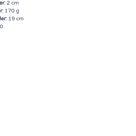
er:
2 cm
r:
170 g
er:
19 cm
0