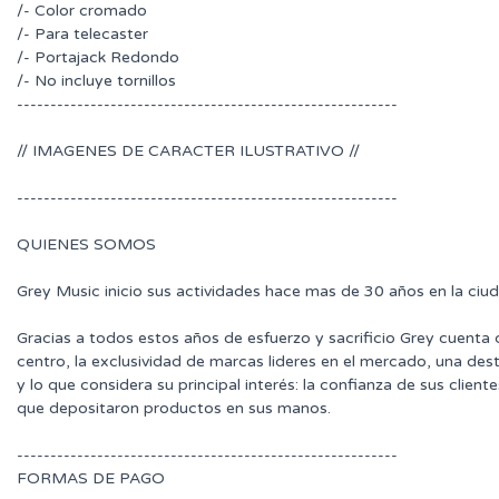
/- Color cromado
/- Para telecaster
/- Portajack Redondo
/- No incluye tornillos
---------------------------------------------------------
// IMAGENES DE CARACTER ILUSTRATIVO //
---------------------------------------------------------
QUIENES SOMOS
Grey Music inicio sus actividades hace mas de 30 años en la ciu
Gracias a todos estos años de esfuerzo y sacrificio Grey cuenta
centro, la exclusividad de marcas lideres en el mercado, una des
y lo que considera su principal interés: la confianza de sus clie
que depositaron productos en sus manos.
---------------------------------------------------------
FORMAS DE PAGO