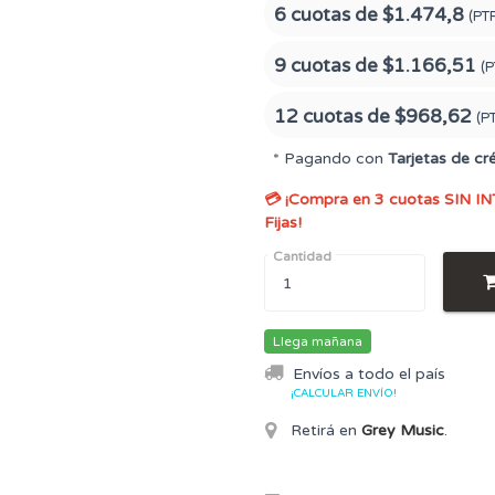
6 cuotas de
$1.474,8
(PT
9 cuotas de
$1.166,51
(P
12 cuotas de
$968,62
(P
* Pagando con
Tarjetas de cr
💳 ¡Compra en 3 cuotas SIN IN
Fijas!
Cantidad
Llega mañana
Envíos a todo el país
¡CALCULAR ENVÍO!
Retirá en
Grey Music
.