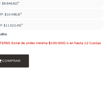
*
F:
$8.848,82)
*
TF:
$10.498,6)
*
TF:
$11.623,45)
édito
.
TERES (total de orden minima $100.000) o en hasta 12 Cuotas
COMPRAR