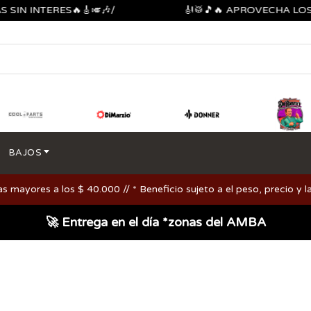
INTERES🔥🎸🎺🎶/
🎻🥁🎵🔥 APROVECHA LOS DESC
BAJOS
ayores a los $ 40.000 // * Beneficio sujeto a el peso, precio y la
🚀 Entrega en el día *zonas del AMBA