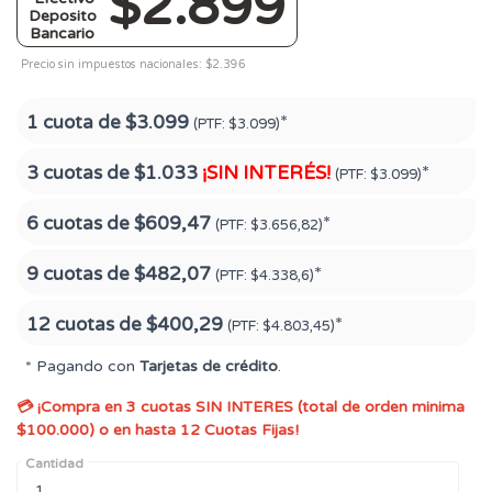
$2.899
Deposito
Bancario
Precio sin impuestos nacionales: $2.396
1 cuota de
$3.099
*
(PTF:
$3.099)
3 cuotas de
$1.033
¡SIN INTERÉS!
*
(PTF:
$3.099)
6 cuotas de
$609,47
*
(PTF:
$3.656,82)
9 cuotas de
$482,07
*
(PTF:
$4.338,6)
12 cuotas de
$400,29
*
(PTF:
$4.803,45)
* Pagando con
Tarjetas de crédito
.
💳 ¡Compra en 3 cuotas SIN INTERES (total de orden minima
$100.000) o en hasta 12 Cuotas Fijas!
Cantidad