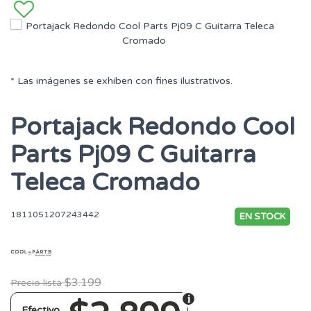
* Las imágenes se exhiben con fines ilustrativos.
Portajack Redondo Cool
Parts Pj09 C Guitarra
Teleca Cromado
1811051207243442
EN STOCK
$3.199
Precio lista
Efectivo