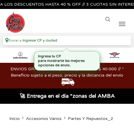
S DESCUENTOS HASTA 40 % OFF // 3 CUOTAS SIN INTERES🔥🎸
Enviar a
Ingresar CP y ciudad
ENVIOS GRATIS en compras mayores a los $ 40.000 // *
Beneficio sujeto a el peso, precio y la distancia del envío
🚀 Entrega en el día *zonas del AMBA
Inicio
Accesorios Varios
Partes Y Repuestos_2