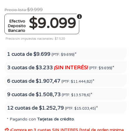
$9.999
Precio lista
$9.099
Efectivo
Deposito
Bancario
Precio sin impuestos nacionales: $7.520
1 cuota de
$9.699
*
(PTF:
$9.699)
3 cuotas de
$3.233
¡SIN INTERÉS!
*
(PTF:
$9.699)
6 cuotas de
$1.907,47
*
(PTF:
$11.444,82)
9 cuotas de
$1.508,73
*
(PTF:
$13.578,6)
12 cuotas de
$1.252,79
*
(PTF:
$15.033,45)
* Pagando con
Tarjetas de crédito
.
💳 ¡Compra en 3 cuotas SIN INTERES (total de orden minima