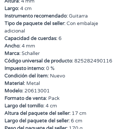
Altura:
4 mm
Largo:
4 cm
Instrumento recomendado:
Guitarra
Tipo de paquete del seller:
Con embalaje
adicional
Capacidad de cuerdas:
6
Ancho:
4 mm
Marca:
Schaller
Código universal de producto:
825282490116
Impuesto interno:
0 %
Condición del ítem:
Nuevo
Material:
Metal
Modelo:
20613001
Formato de venta:
Pack
Largo del tornillo:
4 cm
Altura del paquete del seller:
17 cm
Largo del paquete del seller:
6 cm
Peso del paquete del seller:
170 g