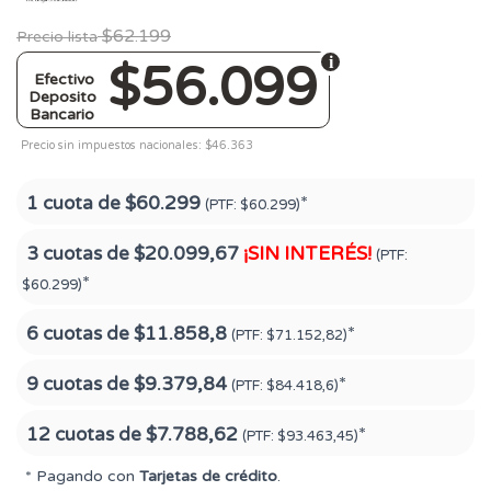
$62.199
Precio lista
$56.099
Efectivo
Deposito
Bancario
Precio sin impuestos nacionales: $46.363
1 cuota de
$60.299
*
(PTF:
$60.299)
3 cuotas de
$20.099,67
¡SIN INTERÉS!
(PTF:
*
$60.299)
6 cuotas de
$11.858,8
*
(PTF:
$71.152,82)
9 cuotas de
$9.379,84
*
(PTF:
$84.418,6)
12 cuotas de
$7.788,62
*
(PTF:
$93.463,45)
* Pagando con
Tarjetas de crédito
.