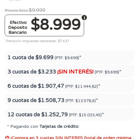
$9.999
Precio lista
$8.999
Efectivo
Deposito
Bancario
Precio sin impuestos nacionales: $7.437
1 cuota de
$9.699
*
(PTF:
$9.699)
3 cuotas de
$3.233
¡SIN INTERÉS!
*
(PTF:
$9.699)
6 cuotas de
$1.907,47
*
(PTF:
$11.444,82)
9 cuotas de
$1.508,73
*
(PTF:
$13.578,6)
12 cuotas de
$1.252,79
*
(PTF:
$15.033,45)
* Pagando con
Tarjetas de crédito
.
💳 ¡Compra en 3 cuotas SIN INTERES (total de orden minima