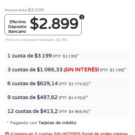
$3.199
Precio lista
$2.899
Efectivo
Deposito
Bancario
Precio sin impuestos nacionales: $2.396
1 cuota de
$3.199
*
(PTF:
$3.199)
3 cuotas de
$1.066,33
¡SIN INTERÉS!
*
(PTF:
$3.199)
6 cuotas de
$629,14
*
(PTF:
$3.774,82)
9 cuotas de
$497,62
*
(PTF:
$4.478,6)
12 cuotas de
$413,2
*
(PTF:
$4.958,45)
* Pagando con
Tarjetas de crédito
.
💳 ¡Compra en 3 cuotas SIN INTERES (total de orden minima