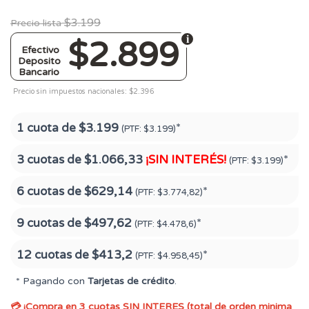
$3.199
Precio lista
$2.899
Efectivo
Deposito
Bancario
Precio sin impuestos nacionales: $2.396
1 cuota de
$3.199
*
(PTF:
$3.199)
3 cuotas de
$1.066,33
¡SIN INTERÉS!
*
(PTF:
$3.199)
6 cuotas de
$629,14
*
(PTF:
$3.774,82)
9 cuotas de
$497,62
*
(PTF:
$4.478,6)
12 cuotas de
$413,2
*
(PTF:
$4.958,45)
* Pagando con
Tarjetas de crédito
.
💳 ¡Compra en 3 cuotas SIN INTERES (total de orden minima