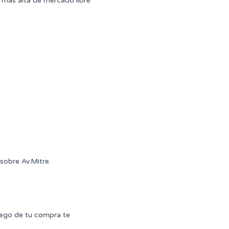
mas alta de mercado libre
sobre Av.Mitre
uego de tu compra te