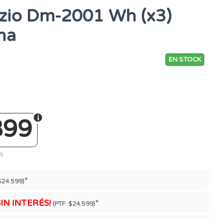
zio Dm-2001 Wh (x3)
na
EN STOCK
899
25
*
$24.599)
SIN INTERÉS!
*
(PTF:
$24.599)