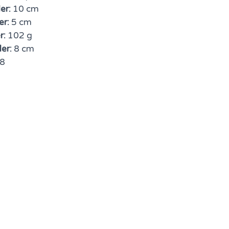
er:
10 cm
er:
5 cm
r:
102 g
er:
8 cm
8