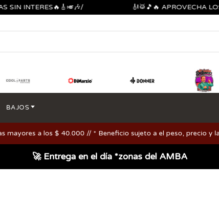
 INTERES🔥🎸🎺🎶/
🎻🥁🎵🔥 APROVECHA LOS DE
BAJOS
ayores a los $ 40.000 // * Beneficio sujeto a el peso, precio y la
🚀 Entrega en el día *zonas del AMBA