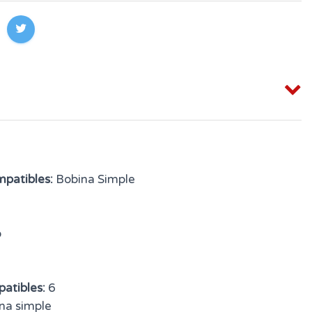
mpatibles:
Bobina Simple
o
atibles:
6
na simple