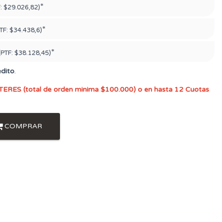
*
F:
$29.026,82)
*
TF:
$34.438,6)
*
(PTF:
$38.128,45)
édito
.
TERES (total de orden minima $100.000) o en hasta 12 Cuotas
COMPRAR