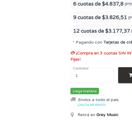
6 cuotas de
$4.837,8
(PT
9 cuotas de
$3.826,51
(P
12 cuotas de
$3.177,37
* Pagando con
Tarjetas de cr
💳 ¡Compra en 3 cuotas SIN IN
Fijas!
Cantidad
Llega mañana
Envíos a todo el país
¡CALCULAR ENVÍO!
Retirá en
Grey Music
.