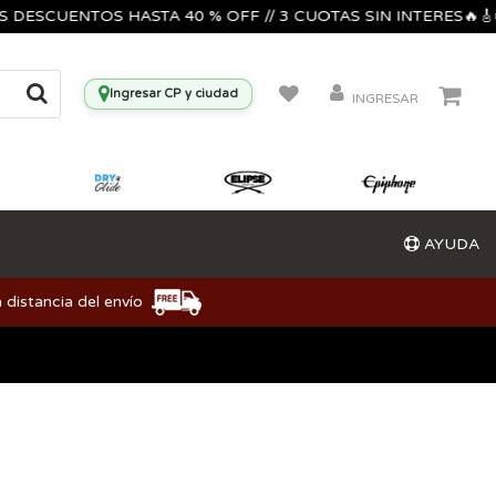
SCUENTOS HASTA 40 % OFF // 3 CUOTAS SIN INTERES🔥🎸🎺🎶
Ingresar CP y ciudad
INGRESAR
AYUDA
 distancia del envío