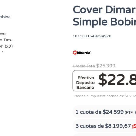
Cover Dimar
Simple Bobi
1811031549294978
$25.399
Precio lista
$22.
Efectivo
Deposito
Bancario
Precio sin impuestos nacionales: $18.9
1 cuota de
$24.599
(PTF:
3 cuotas de
$8.199,67
¡