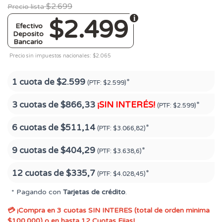
$2.699
Precio lista
$2.499
Efectivo
Deposito
Bancario
Precio sin impuestos nacionales: $2.065
1 cuota de
$2.599
*
(PTF:
$2.599)
3 cuotas de
$866,33
¡SIN INTERÉS!
*
(PTF:
$2.599)
6 cuotas de
$511,14
*
(PTF:
$3.066,82)
9 cuotas de
$404,29
*
(PTF:
$3.638,6)
12 cuotas de
$335,7
*
(PTF:
$4.028,45)
* Pagando con
Tarjetas de crédito
.
💳 ¡Compra en 3 cuotas SIN INTERES (total de orden minima
$100.000) o en hasta 12 Cuotas Fijas!