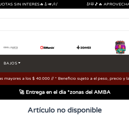
TAS SIN INTERES🔥🎸🎺🎶/
🎻🥁🎵🔥 APROVECHA 
BAJOS
ayores a los $ 40.000 // * Beneficio sujeto a el peso, precio y la
🚀 Entrega en el día *zonas del AMBA
Artículo no disponible