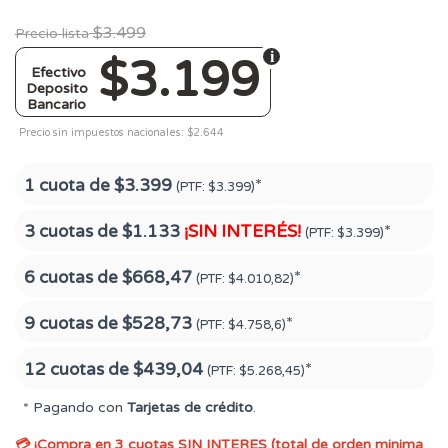
$3.499
Precio lista
$3.199
Efectivo
Deposito
Bancario
Precio sin impuestos nacionales: $2.644
1 cuota de
$3.399
*
(PTF:
$3.399)
3 cuotas de
$1.133
¡SIN INTERÉS!
*
(PTF:
$3.399)
6 cuotas de
$668,47
*
(PTF:
$4.010,82)
9 cuotas de
$528,73
*
(PTF:
$4.758,6)
12 cuotas de
$439,04
*
(PTF:
$5.268,45)
* Pagando con
Tarjetas de crédito
.
💳 ¡Compra en 3 cuotas SIN INTERES (total de orden minima