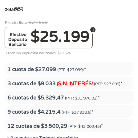
$27.899
Precio lista
$25.199
Efectivo
Deposito
Bancario
Precio sin impuestos nacionales: $20.826
1 cuota de
$27.099
*
(PTF:
$27.099)
3 cuotas de
$9.033
¡SIN INTERÉS!
*
(PTF:
$27.099)
6 cuotas de
$5.329,47
*
(PTF:
$31.976,82)
9 cuotas de
$4.215,4
*
(PTF:
$37.938,6)
12 cuotas de
$3.500,29
*
(PTF:
$42.003,45)
* Pagando con
Tarjetas de crédito
.