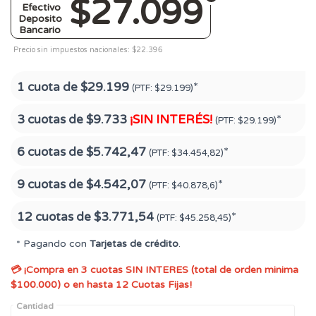
$27.099
Efectivo
Deposito
Bancario
Precio sin impuestos nacionales: $22.396
1 cuota de
$29.199
*
(PTF:
$29.199)
3 cuotas de
$9.733
¡SIN INTERÉS!
*
(PTF:
$29.199)
6 cuotas de
$5.742,47
*
(PTF:
$34.454,82)
9 cuotas de
$4.542,07
*
(PTF:
$40.878,6)
12 cuotas de
$3.771,54
*
(PTF:
$45.258,45)
* Pagando con
Tarjetas de crédito
.
💳 ¡Compra en 3 cuotas SIN INTERES (total de orden minima
$100.000) o en hasta 12 Cuotas Fijas!
Cantidad