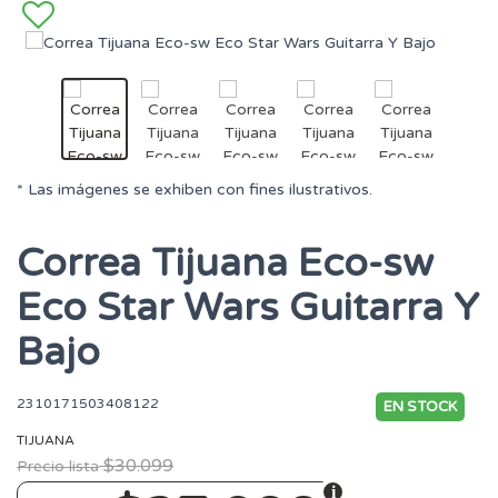
* Las imágenes se exhiben con fines ilustrativos.
Correa Tijuana Eco-sw
Eco Star Wars Guitarra Y
Bajo
2310171503408122
EN STOCK
TIJUANA
$30.099
Precio lista