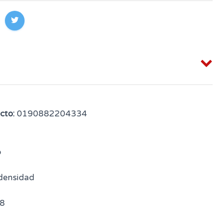
cto:
0190882204334
o
 densidad
8