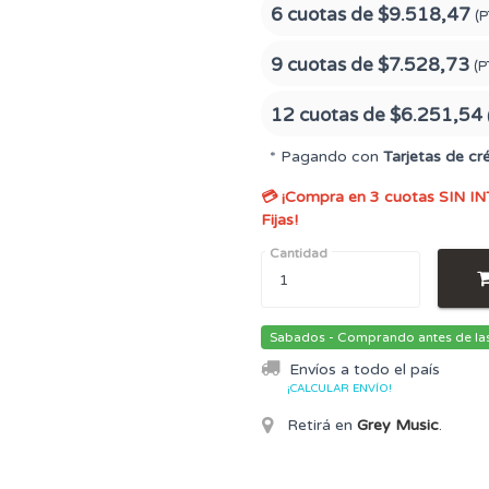
6 cuotas de
$9.518,47
(P
9 cuotas de
$7.528,73
(P
12 cuotas de
$6.251,54
* Pagando con
Tarjetas de cr
💳 ¡Compra en 3 cuotas SIN IN
Fijas!
Cantidad
Sabados - Comprando antes de las 
Envíos a todo el país
¡CALCULAR ENVÍO!
Retirá en
Grey Music
.