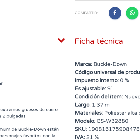
COMPARTIR:
Ficha técnica
Marca:
Buckle-Down
Código universal de produ
Impuesto interno:
0 %
ar
Es ajustable:
Sí
Condición del ítem:
Nuev
Largo:
1.37 m
 extremos gruesos de cuero
Materiales:
Poliéster alta
e 2 pulgadas.
Modelo:
GS-W32880
SKU:
190816175908478
remium de Buckle-Down están
personajes favoritos con la
IVA:
21 %