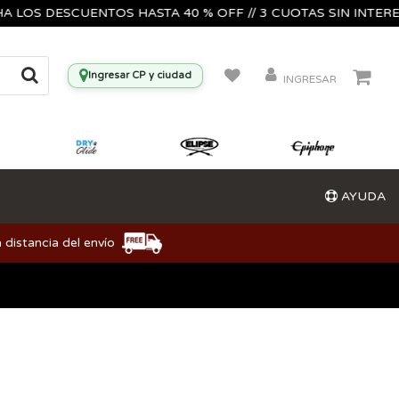
S DESCUENTOS HASTA 40 % OFF // 3 CUOTAS SIN INTERES🔥🎸
Ingresar CP y ciudad
INGRESAR
AYUDA
 distancia del envío