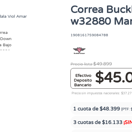
Correa Buck
w32880 Man
1908161759084788
$49.899
Precio lista
$45.
Efectivo
Deposito
Bancario
Precio sin impuestos nacionales: $37.2
1 cuota de
$48.399
(PTF:
3 cuotas de
$16.133
¡SI