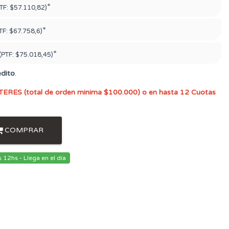
*
TF:
$57.110,82)
*
TF:
$67.758,6)
*
(PTF:
$75.018,45)
édito
.
TERES (total de orden minima $100.000) o en hasta 12 Cuotas
COMPRAR
12hs - Llega en el día