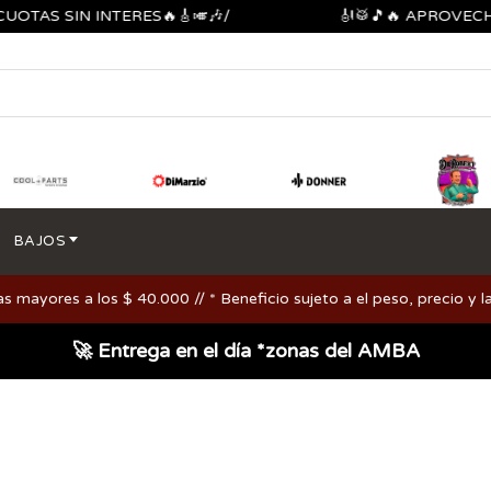
S SIN INTERES🔥🎸🎺🎶/
🎻🥁🎵🔥 APROVECHA LO
BAJOS
ayores a los $ 40.000 // * Beneficio sujeto a el peso, precio y la
🚀 Entrega en el día *zonas del AMBA