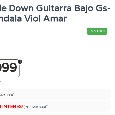
le Down Guitarra Bajo Gs-
dala Viol Amar
EN STOCK
099
72
*
$48.399)
N INTERÉS!
*
(PTF:
$48.399)