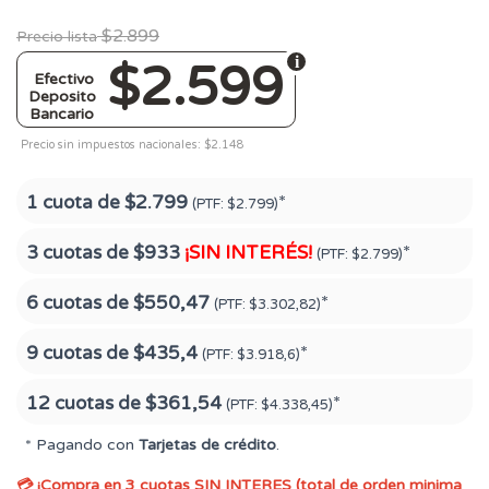
$2.899
Precio lista
$2.599
Efectivo
Deposito
Bancario
Precio sin impuestos nacionales: $2.148
1 cuota de
$2.799
*
(PTF:
$2.799)
3 cuotas de
$933
¡SIN INTERÉS!
*
(PTF:
$2.799)
6 cuotas de
$550,47
*
(PTF:
$3.302,82)
9 cuotas de
$435,4
*
(PTF:
$3.918,6)
12 cuotas de
$361,54
*
(PTF:
$4.338,45)
* Pagando con
Tarjetas de crédito
.
💳 ¡Compra en 3 cuotas SIN INTERES (total de orden minima