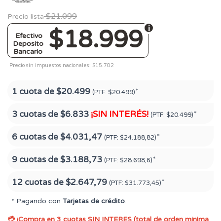
$21.099
Precio lista
$18.999
Efectivo
Deposito
Bancario
Precio sin impuestos nacionales: $15.702
1 cuota de
$20.499
*
(PTF:
$20.499)
3 cuotas de
$6.833
¡SIN INTERÉS!
*
(PTF:
$20.499)
6 cuotas de
$4.031,47
*
(PTF:
$24.188,82)
9 cuotas de
$3.188,73
*
(PTF:
$28.698,6)
12 cuotas de
$2.647,79
*
(PTF:
$31.773,45)
* Pagando con
Tarjetas de crédito
.
💳 ¡Compra en 3 cuotas SIN INTERES (total de orden minima