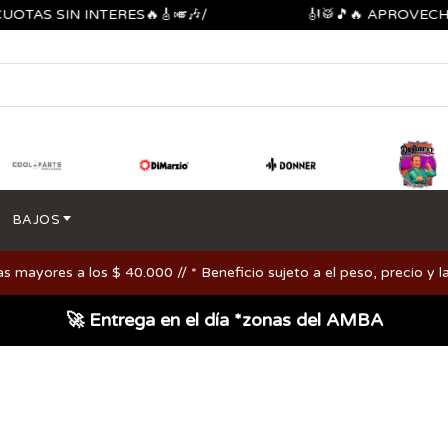
 SIN INTERES🔥🎸🎺🎶/
🎻🥁🎵🔥 APROVECHA LOS
BAJOS
ayores a los $ 40.000 // * Beneficio sujeto a el peso, precio y la
🚀 Entrega en el día *zonas del AMBA