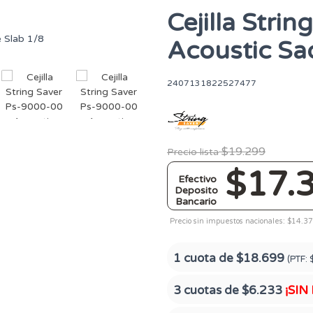
Cejilla Stri
Acoustic Sa
2407131822527477
$19.299
Precio lista
$17.
Efectivo
Deposito
Bancario
Precio sin impuestos nacionales: $14.3
1 cuota de
$18.699
(PTF:
3 cuotas de
$6.233
¡SIN