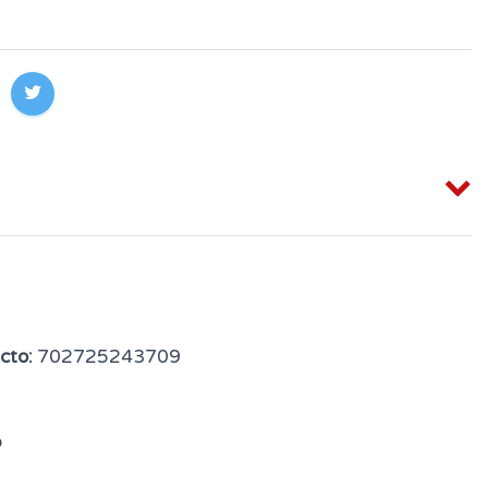
cto:
702725243709
o