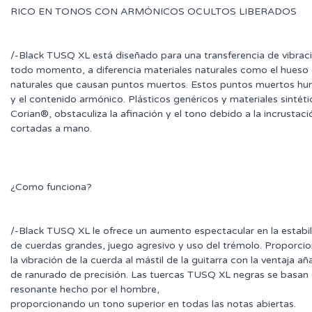
RICO EN TONOS CON ARMÓNICOS OCULTOS LIBERADOS
/-Black TUSQ XL está diseñado para una transferencia de vibrac
todo momento, a diferencia materiales naturales como el hueso o
naturales que causan puntos muertos. Estos puntos muertos hume
y el contenido armónico. Plásticos genéricos y materiales sinté
Corian®, obstaculiza la afinación y el tono debido a la incrustació
cortadas a mano.
¿Como funciona?
/-Black TUSQ XL le ofrece un aumento espectacular en la estabil
de cuerdas grandes, juego agresivo y uso del trémolo. Proporci
la vibración de la cuerda al mástil de la guitarra con la ventaja a
de ranurado de precisión. Las tuercas TUSQ XL negras se basan
resonante hecho por el hombre,
proporcionando un tono superior en todas las notas abiertas.