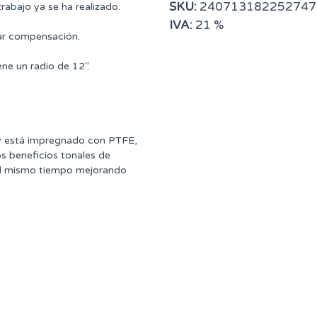
SKU:
240713182252747
trabajo ya se ha realizado.
IVA:
21 %
gar compensación.
ene un radio de 12".
 y está impregnado con PTFE,
os beneficios tonales de
 al mismo tiempo mejorando