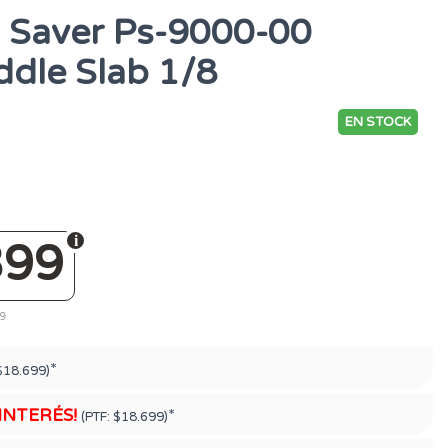
ng Saver Ps-9000-00
ddle Slab 1/8
EN STOCK
399
79
*
$18.699)
 INTERÉS!
*
(PTF:
$18.699)