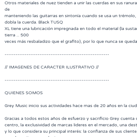
Otros materiales de nuez tienden a unir las cuerdas en sus ranura
de
manteniendo las guitarras en sintonía cuando se usa un trémolo,
dobla la cuerda. Black TUSQ
XL tiene una lubricación impregnada en todo el material (la susta
tierra ... 500
veces más resbaladizo que el grafito), por lo que nunca se quedar
---------------------------------------------------------
// IMAGENES DE CARACTER ILUSTRATIVO //
---------------------------------------------------------
QUIENES SOMOS
Grey Music inicio sus actividades hace mas de 20 años en la ciu
Gracias a todos estos años de esfuerzo y sacrificio Grey cuenta
centro, la exclusividad de marcas lideres en el mercado, una des
y lo que considera su principal interés: la confianza de sus clie