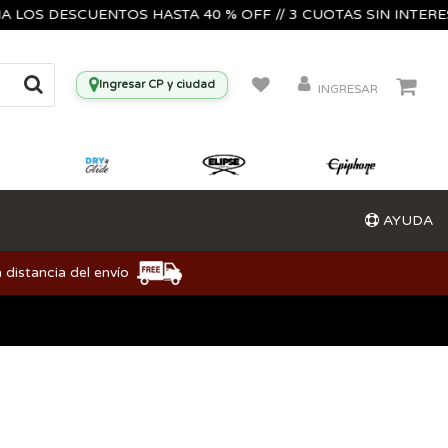
 DESCUENTOS HASTA 40 % OFF // 3 CUOTAS SIN INTERES🔥🎸
Ingresar CP y ciudad
INGRESAR
AYUDA
 distancia del envío