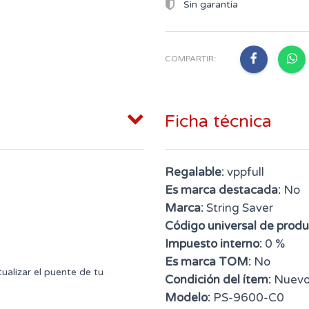
Sin garantía
COMPARTIR:
Ficha técnica
Regalable:
vppfull
Es marca destacada:
No
Marca:
String Saver
Código universal de produ
Impuesto interno:
0 %
Es marca TOM:
No
alizar el puente de tu
Condición del ítem:
Nuev
Modelo:
PS-9600-C0