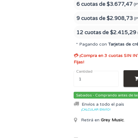
6 cuotas de
$3.677,47
(P
9 cuotas de
$2.908,73
(P
12 cuotas de
$2.415,29
* Pagando con
Tarjetas de cr
💳 ¡Compra en 3 cuotas SIN IN
Fijas!
Cantidad
Sabados - Comprando antes de las 
Envíos a todo el país
¡CALCULAR ENVÍO!
Retirá en
Grey Music
.