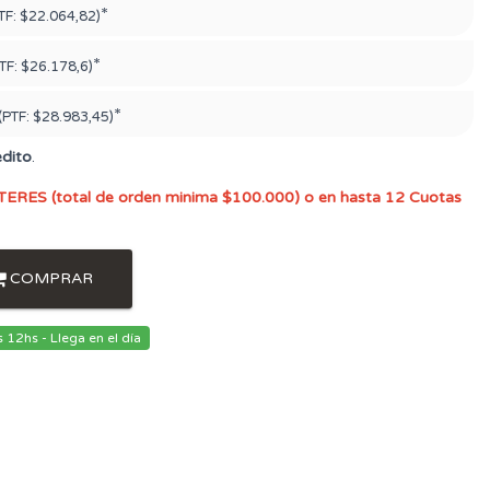
*
TF:
$22.064,82)
*
TF:
$26.178,6)
*
(PTF:
$28.983,45)
édito
.
TERES (total de orden minima $100.000) o en hasta 12 Cuotas
COMPRAR
12hs - Llega en el día