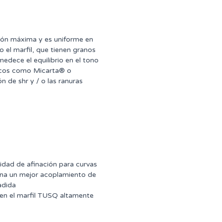
ión máxima y es uniforme en
 el marfil, que tienen granos
dece el equilibrio en el tono
ticos como Micarta® o
n de shr y / o las ranuras
idad de afinación para curvas
ona un mejor acoplamiento de
ñadida
 en el marfil TUSQ altamente