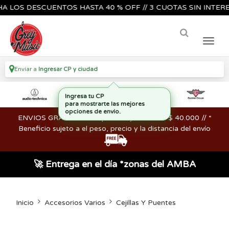
S DESCUENTOS HASTA 40 % OFF // 3 CUOTAS SIN INTERES🔥🎸
Enviar a
Ingresar CP y ciudad
ENVIOS GRATIS en compras mayores a los $ 40.000 // *
Beneficio sujeto a el peso, precio y la distancia del envío
🚀 Entrega en el día *zonas del AMBA
Inicio
Accesorios Varios
Cejillas Y Puentes