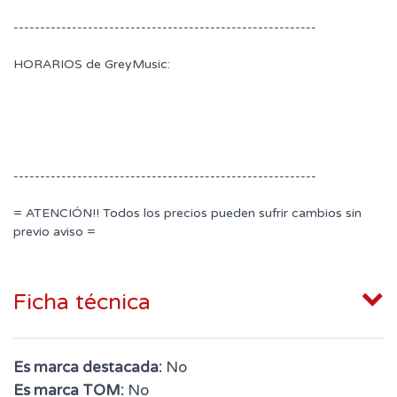
---------------------------------------------------------
HORARIOS de GreyMusic:
---------------------------------------------------------
= ATENCIÓN!! Todos los precios pueden sufrir cambios sin
previo aviso =
Ficha técnica
Es marca destacada:
No
Es marca TOM:
No