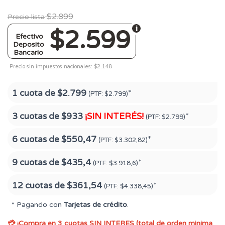
$2.899
Precio lista
$2.599
Efectivo
Deposito
Bancario
Precio sin impuestos nacionales: $2.148
1 cuota de
$2.799
*
(PTF:
$2.799)
3 cuotas de
$933
¡SIN INTERÉS!
*
(PTF:
$2.799)
6 cuotas de
$550,47
*
(PTF:
$3.302,82)
9 cuotas de
$435,4
*
(PTF:
$3.918,6)
12 cuotas de
$361,54
*
(PTF:
$4.338,45)
* Pagando con
Tarjetas de crédito
.
💳 ¡Compra en 3 cuotas SIN INTERES (total de orden minima