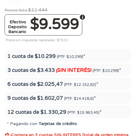
$11.444
Precio lista
$9.599
Efectivo
Deposito
Bancario
Precio sin impuestos nacionales: $7.933
1 cuota de
$10.299
*
(PTF:
$10.299)
3 cuotas de
$3.433
¡SIN INTERÉS!
*
(PTF:
$10.299)
6 cuotas de
$2.025,47
*
(PTF:
$12.152,82)
9 cuotas de
$1.602,07
*
(PTF:
$14.418,6)
12 cuotas de
$1.330,29
*
(PTF:
$15.963,45)
* Pagando con
Tarjetas de crédito
.
💳 ¡Compra en 3 cuotas SIN INTERES (total de orden minima