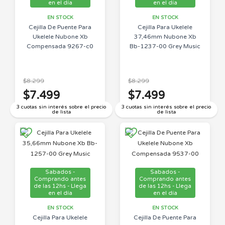
en el día
en el día
EN STOCK
EN STOCK
Cejilla De Puente Para
Cejilla Para Ukelele
Ukelele Nubone Xb
37,46mm Nubone Xb
Compensada 9267-c0
Bb-1237-00 Grey Music
$8.299
$8.299
$7.499
$7.499
3 cuotas sin interés sobre el precio
3 cuotas sin interés sobre el precio
de lista
de lista
Sabados -
Sabados -
Comprando antes
Comprando antes
de las 12hs - Llega
de las 12hs - Llega
en el día
en el día
EN STOCK
EN STOCK
Cejilla Para Ukelele
Cejilla De Puente Para