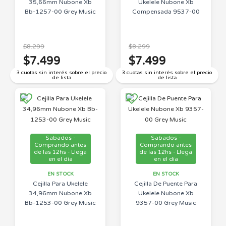
35,66mm Nubone Xb
Ukelele Nubone Xb
Bb-1257-00 Grey Music
Compensada 9537-00
$8.299
$8.299
$7.499
$7.499
3 cuotas sin interés sobre el precio
3 cuotas sin interés sobre el precio
de lista
de lista
Sabados -
Sabados -
Comprando antes
Comprando antes
de las 12hs - Llega
de las 12hs - Llega
en el día
en el día
EN STOCK
EN STOCK
Cejilla Para Ukelele
Cejilla De Puente Para
34,96mm Nubone Xb
Ukelele Nubone Xb
Bb-1253-00 Grey Music
9357-00 Grey Music