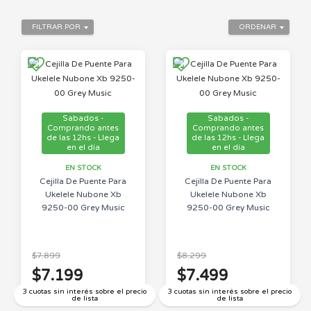
FILTRAR POR
ORDENAR
Sabados -
Sabados -
Comprando antes
Comprando antes
de las 12hs - Llega
de las 12hs - Llega
en el día
en el día
EN STOCK
EN STOCK
Cejilla De Puente Para
Cejilla De Puente Para
Ukelele Nubone Xb
Ukelele Nubone Xb
9250-00 Grey Music
9250-00 Grey Music
$7.899
$8.299
$7.199
$7.499
3 cuotas sin interés sobre el precio
3 cuotas sin interés sobre el precio
de lista
de lista