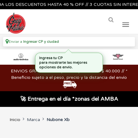
OS DESCUENTOS HASTA 40 % OFF // 3 CUOTAS SIN INTERES🔥
Enviar a
Ingresar CP y ciudad
Ingresa tu CP
para mostrarte las mejores
opciones de envío.
ENVIOS GRATIS en compras mayores a los $ 40.000 // *
Beneficio sujeto a el peso, precio y la distancia del envío
🚀 Entrega en el día *zonas del AMBA
Inicio
Marca
Nubone Xb