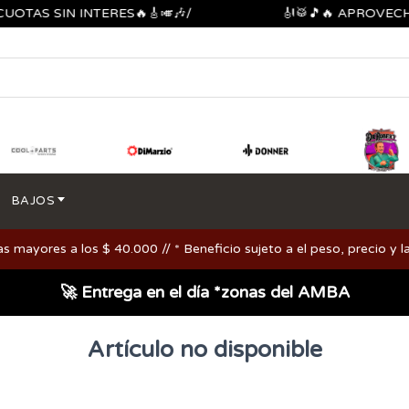
OTAS SIN INTERES🔥🎸🎺🎶/
🎻🥁🎵🔥 APROVECHA
BAJOS
ayores a los $ 40.000 // * Beneficio sujeto a el peso, precio y la
🚀 Entrega en el día *zonas del AMBA
Artículo no disponible