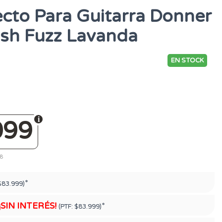
ecto Para Guitarra Donner
ish Fuzz Lavanda
EN STOCK
099
78
*
$83.999)
¡SIN INTERÉS!
*
(PTF:
$83.999)