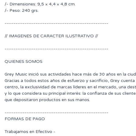
/- Dimensiones: 9,5 × 4,4 × 4,8 cm.
/- Peso: 240 grs.
---------------------------------------------------------
// IMAGENES DE CARACTER ILUSTRATIVO //
---------------------------------------------------------
QUIENES SOMOS
Grey Music inició sus actividades hace más de 30 años en la ciu
Gracias a todos estos años de esfuerzo y sacrificio, Grey cuenta
centro, la exclusividad de marcas líderes en el mercado, una des
y lo que considera su principal interés: la confianza de sus clie
que depositaron productos en sus manos.
---------------------------------------------------------
FORMAS DE PAGO
Trabajamos en Efectivo -