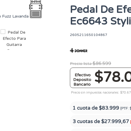
Pedal De Ef
Ec6643 Styl
2605211650104867
$86.599
Precio lista
$78.
Efectivo
Deposito
Bancario
Precio sin impuestos nacionales: $70.6
1 cuota de
$83.999
(PTF:
3 cuotas de
$27.999,67