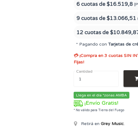
6 cuotas de
$16.519,8
(P
9 cuotas de
$13.066,51
12 cuotas de
$10.849,8
* Pagando con
Tarjetas de cr
💳 ¡Compra en 3 cuotas SIN IN
Fijas!
Cantidad
Llega en el día *zonas AMBA
¡Envío Gratis!
* No válido para Tierra del Fuego
Retirá en
Grey Music
.