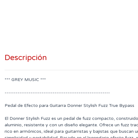
Descripción
*** GREY MUSIC ***
---------------------------------------------------------
Pedal de Efecto para Guitarra Donner Stylish Fuzz True Bypass
El Donner Stylish Fuzz es un pedal de fuzz compacto, construid
aluminio, resistente y con un diseño elegante. Ofrece un fuzz tra
rico en armónicos, ideal para guitarristas y bajistas que buscan 
simplicidad y portabilidad. Basado en el legendario efecto fuzz, e