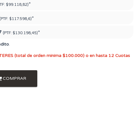
*
TF:
$99.118,82)
*
(PTF:
$117.598,6)
7
*
(PTF:
$130.198,45)
édito
.
TERES (total de orden minima $100.000) o en hasta 12 Cuotas
COMPRAR