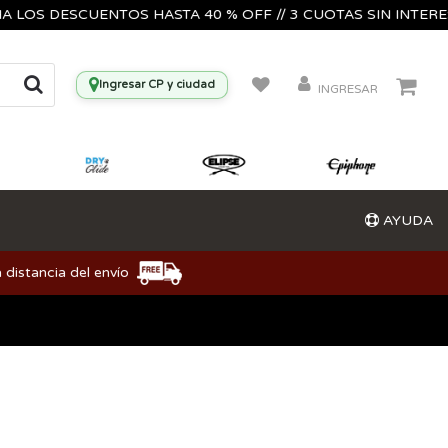
 DESCUENTOS HASTA 40 % OFF // 3 CUOTAS SIN INTERES🔥🎸
Ingresar CP y ciudad
INGRESAR
AYUDA
 distancia del envío