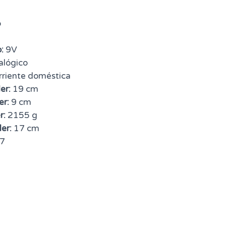
o
:
9V
lógico
riente doméstica
er:
19 cm
er:
9 cm
r:
2155 g
er:
17 cm
7