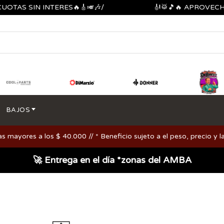
 SIN INTERES🔥🎸🎺🎶/
🎻🥁🎵🔥 APROVECHA LOS
BAJOS
ayores a los $ 40.000 // * Beneficio sujeto a el peso, precio y la
🚀 Entrega en el día *zonas del AMBA