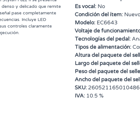
Es vocal:
No
o denso y delicado que remite
a señal pase completamente
Condición del ítem:
Nuev
recuencias. Incluye LED
Modelo:
EC6643
 sus controles claramente
Voltaje de funcionamiento
ejecución.
Tecnologías del pedal:
Ana
Tipos de alimentación:
Cor
Altura del paquete del sell
Largo del paquete del sell
Peso del paquete del selle
Ancho del paquete del sell
SKU:
260521165010486
IVA:
10.5 %