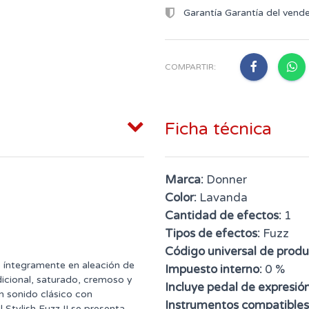
Garantía Garantía del vend
COMPARTIR:
Ficha técnica
Marca:
Donner
Color:
Lavanda
Cantidad de efectos:
1
Tipos de efectos:
Fuzz
Código universal de produ
o íntegramente en aleación de
Impuesto interno:
0 %
dicional, saturado, cremoso y
Incluye pedal de expresión
un sonido clásico con
Instrumentos compatibles
l Stylish Fuzz II se presenta