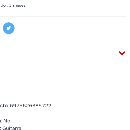
edor: 3 meses
cto:
6975626385722
:
No
:
Guitarra