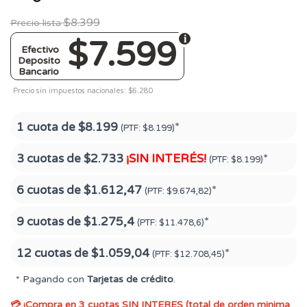
$8.399
Precio lista
$7.599
Efectivo
Deposito
Bancario
Precio sin impuestos nacionales: $6.280
1 cuota de
$8.199
*
(PTF:
$8.199)
3 cuotas de
$2.733
¡SIN INTERÉS!
*
(PTF:
$8.199)
6 cuotas de
$1.612,47
*
(PTF:
$9.674,82)
9 cuotas de
$1.275,4
*
(PTF:
$11.478,6)
12 cuotas de
$1.059,04
*
(PTF:
$12.708,45)
* Pagando con
Tarjetas de crédito
.
💳 ¡Compra en 3 cuotas SIN INTERES (total de orden minima