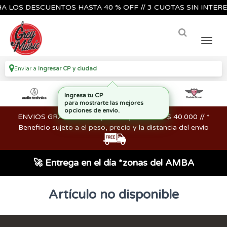
 LOS DESCUENTOS HASTA 40 % OFF // 3 CUOTAS SIN INTERES
Enviar a
Ingresar CP y ciudad
Ingresa tu CP
para mostrarte las mejores
opciones de envío.
ENVIOS GRATIS en compras mayores a los $ 40.000 // *
Beneficio sujeto a el peso, precio y la distancia del envío
🚀 Entrega en el día *zonas del AMBA
Artículo no disponible