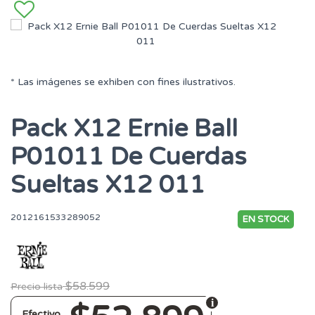
* Las imágenes se exhiben con fines ilustrativos.
Pack X12 Ernie Ball
P01011 De Cuerdas
Sueltas X12 011
2012161533289052
EN STOCK
$58.599
Precio lista
Efectivo