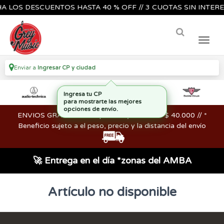
 LOS DESCUENTOS HASTA 40 % OFF // 3 CUOTAS SIN INTERES
Enviar a
Ingresar CP y ciudad
Ingresa tu CP
para mostrarte las mejores
opciones de envío.
ENVIOS GRATIS en compras mayores a los $ 40.000 // *
Beneficio sujeto a el peso, precio y la distancia del envío
🚀 Entrega en el día *zonas del AMBA
Artículo no disponible