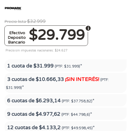
$32.999
Precio lista
$29.799
Efectivo
Deposito
Bancario
Precio sin impuestos nacionales: $24.627
1 cuota de
$31.999
*
(PTF:
$31.999)
3 cuotas de
$10.666,33
¡SIN INTERÉS!
(PTF:
*
$31.999)
6 cuotas de
$6.293,14
*
(PTF:
$37.758,82)
9 cuotas de
$4.977,62
*
(PTF:
$44.798,6)
12 cuotas de
$4.133,2
*
(PTF:
$49.598,45)