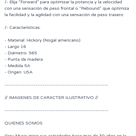
/- Elija “Forward” para optimizar la potencia y la velocidad
con una sensación de peso frontal o “Rebound” que optimiza
la facilidad y la agilidad con una sensación de peso trasero.
/- Características:
- Material: Hickory (Nogal americano)
- Largo 16
- Diámetro .565
- Punta de madera
- Medida 5A
- Origen: USA
---------------------------------------------------------
// IMAGENES DE CARACTER ILUSTRATIVO //
---------------------------------------------------------
QUIENES SOMOS
Grey Music inicio sus actividades hace mas de 30 años en la