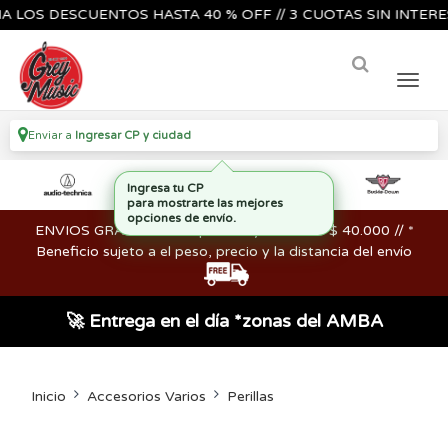
S DESCUENTOS HASTA 40 % OFF // 3 CUOTAS SIN INTERES🔥🎸
Enviar a
Ingresar CP y ciudad
ENVIOS GRATIS en compras mayores a los $ 40.000 // *
Beneficio sujeto a el peso, precio y la distancia del envío
🚀 Entrega en el día *zonas del AMBA
Inicio
Accesorios Varios
Perillas