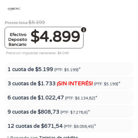
$5.399
Precio lista
$4.899
Efectivo
Deposito
Bancario
Precio sin impuestos nacionales: $4.049
1 cuota de
$5.199
*
(PTF:
$5.199)
3 cuotas de
$1.733
¡SIN INTERÉS!
*
(PTF:
$5.199)
6 cuotas de
$1.022,47
*
(PTF:
$6.134,82)
9 cuotas de
$808,73
*
(PTF:
$7.278,6)
12 cuotas de
$671,54
*
(PTF:
$8.058,45)
* Pagando con
Tarjetas de crédito
.