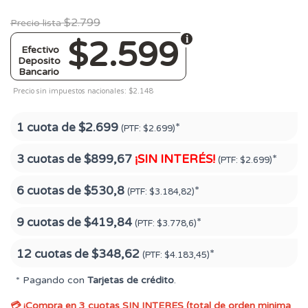
$2.799
Precio lista
$2.599
Efectivo
Deposito
Bancario
Precio sin impuestos nacionales: $2.148
1 cuota de
$2.699
*
(PTF:
$2.699)
3 cuotas de
$899,67
¡SIN INTERÉS!
*
(PTF:
$2.699)
6 cuotas de
$530,8
*
(PTF:
$3.184,82)
9 cuotas de
$419,84
*
(PTF:
$3.778,6)
12 cuotas de
$348,62
*
(PTF:
$4.183,45)
* Pagando con
Tarjetas de crédito
.
💳 ¡Compra en 3 cuotas SIN INTERES (total de orden minima