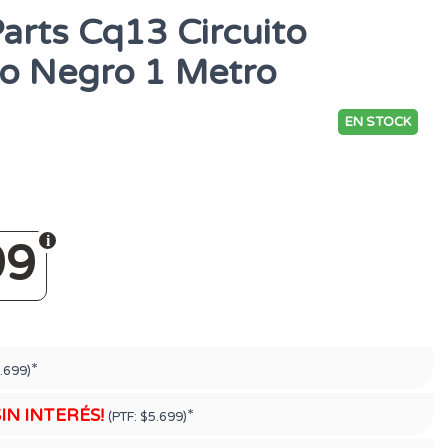
arts Cq13 Circuito
jo Negro 1 Metro
EN STOCK
99
*
.699)
SIN INTERÉS!
*
(PTF:
$5.699)