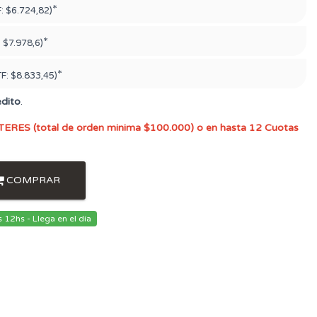
*
F:
$6.724,82)
*
:
$7.978,6)
*
TF:
$8.833,45)
édito
.
TERES (total de orden minima $100.000) o en hasta 12 Cuotas
COMPRAR
12hs - Llega en el día