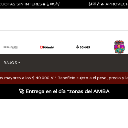
S SIN INTERES🔥🎸🎺🎶/
🎻🥁🎵🔥 APROVECHA LO
BAJOS
ayores a los $ 40.000 // * Beneficio sujeto a el peso, precio y la
🚀 Entrega en el día *zonas del AMBA