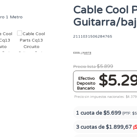
Cable Cool P
Guitarra/ba
2111031506284765
$5.899
Precio lista
$5.2
Efectivo
Deposito
Bancario
Precio sin impuestos nacionales: $4.379
1 cuota de
$5.699
(PTF:
$5
3 cuotas de
$1.899,67
¡