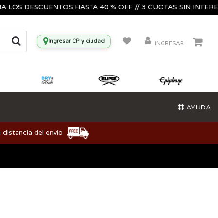
S DESCUENTOS HASTA 40 % OFF // 3 CUOTAS SIN INTERES🔥🎸
Ingresar CP y ciudad
INGRESAR
AYUDA
 distancia del envío