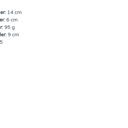
er:
14 cm
er:
6 cm
r:
95 g
er:
9 cm
5