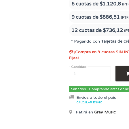
6 cuotas de
$1.120,8
(PT
9 cuotas de
$886,51
(PTF
12 cuotas de
$736,12
(P
* Pagando con
Tarjetas de cr
💳 ¡Compra en 3 cuotas SIN IN
Fijas!
Cantidad
Sabados - Comprando antes de las 
Envíos a todo el país
¡CALCULAR ENVÍO!
Retirá en
Grey Music
.